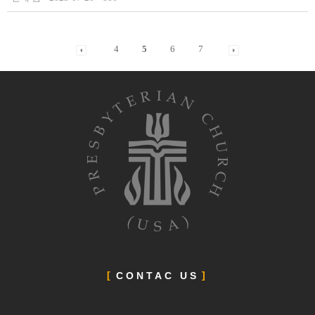
4
5
6
7
CONTAC US