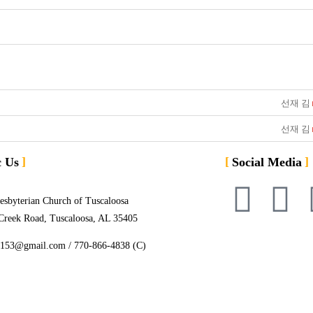
선재 김
선재 김
c Us
Social Media
esbyterian Church of Tuscaloosa
Creek Road, Tuscaloosa, AL 35405
j153@gmail.com / 770-866-4838 (C)