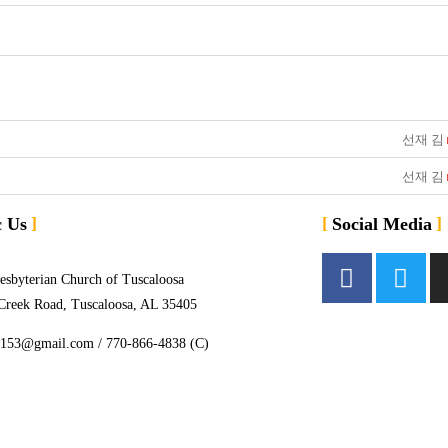
선재 김
선재 김
c Us
Social Media
esbyterian Church of Tuscaloosa
Creek Road, Tuscaloosa, AL 35405
j153@gmail.com / 770-866-4838 (C)